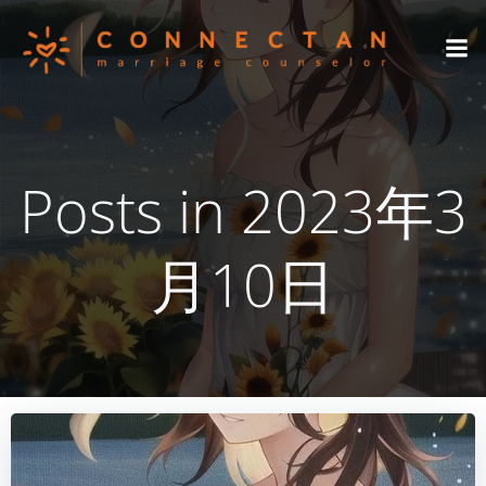
コ
ン
テ
ン
ツ
へ
ス
Posts in 2023年3
キ
ッ
プ
月10日