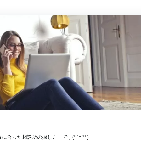
った相談所の探し方」です(꒪˙꒳˙꒪ )