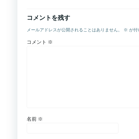
ナ
ビ
コメントを残す
メールアドレスが公開されることはありません。
※
が付
ゲ
コメント
※
ー
シ
ョ
ン
名前
※