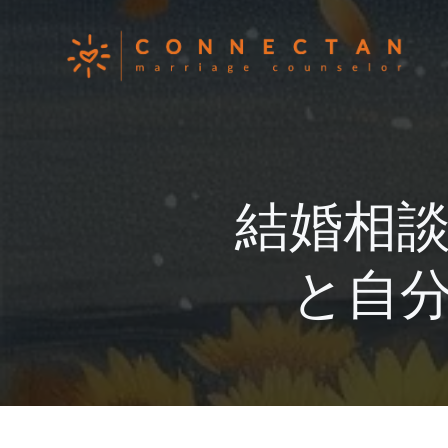
コ
ン
テ
ン
ツ
へ
ス
キ
結婚相
ッ
プ
と自