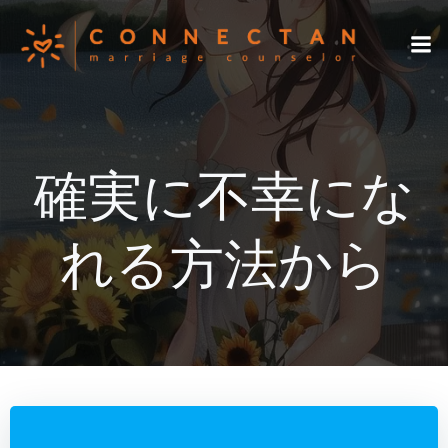
コ
ン
テ
ン
ツ
へ
ス
確実に不幸にな
キ
ッ
プ
れる方法から