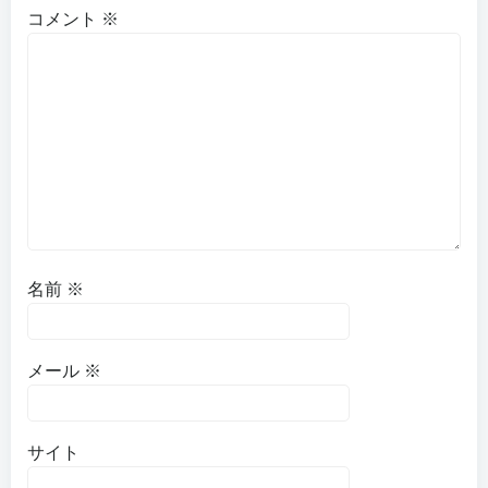
ー
ー
コメント
※
シ
シ
ョ
ョ
ン
ン
名前
※
メール
※
サイト