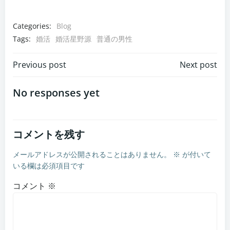
Categories:
Blog
Tags:
婚活
婚活星野源
普通の男性
投
投
Previous post
Next post
稿
稿
No responses yet
ナ
ナ
コメントを残す
ビ
ビ
メールアドレスが公開されることはありません。
※
が付いて
ゲ
ゲ
いる欄は必須項目です
ー
ー
コメント
※
シ
シ