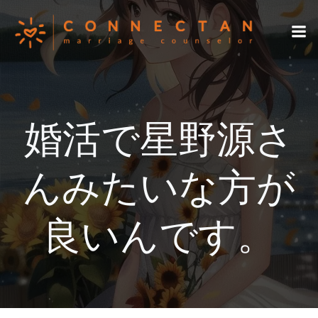
コ
ン
テ
ン
ツ
へ
ス
婚活で星野源さ
キ
ッ
プ
んみたいな方が
良いんです。