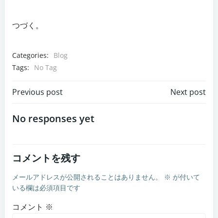
つづく。
Categories:
Blog
Tags:
No Tag
投
投
Previous post
Next post
稿
稿
No responses yet
ナ
ナ
コメントを残す
ビ
ビ
メールアドレスが公開されることはありません。
※
が付いて
ゲ
ゲ
いる欄は必須項目です
ー
ー
コメント
※