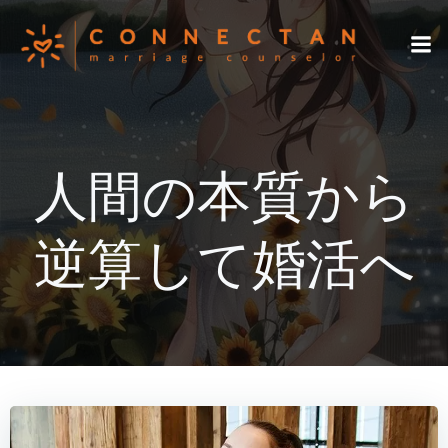
コ
ン
テ
ン
ツ
へ
ス
人間の本質から
キ
ッ
プ
逆算して婚活へ