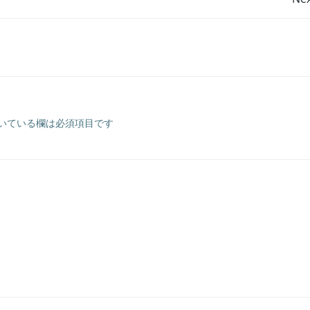
投
稿
ナ
ビ
いている欄は必須項目です
ゲ
ー
シ
ョ
ン