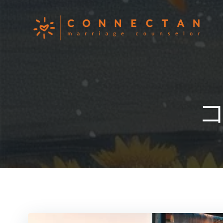
コ
ン
テ
ン
ツ
へ
ス
キ
ッ
プ