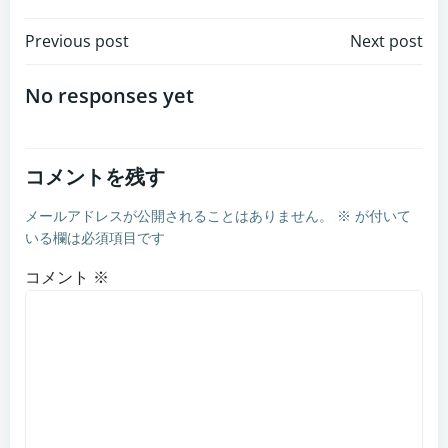
投
投
Previous post
Next post
稿
稿
No responses yet
ナ
ナ
コメントを残す
ビ
ビ
メールアドレスが公開されることはありません。
※
が付いて
ゲ
ゲ
いる欄は必須項目です
ー
ー
コメント
※
シ
シ
ョ
ョ
ン
ン