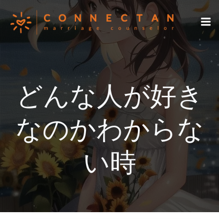
コ
ン
テ
ン
ツ
へ
ス
どんな人が好き
キ
ッ
プ
なのかわからな
い時