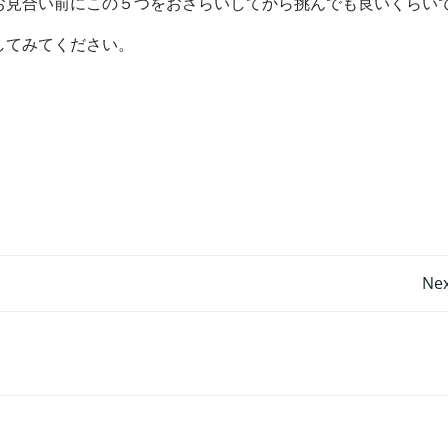
お見合い前にこの５つをおさらいしてから挑んでも良いくらい
してみてください。
投
Nex
稿
ナ
ビ