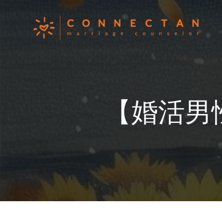
コ
ン
テ
ン
ツ
へ
ス
キ
【婚活男
ッ
プ