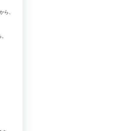
から、
る。