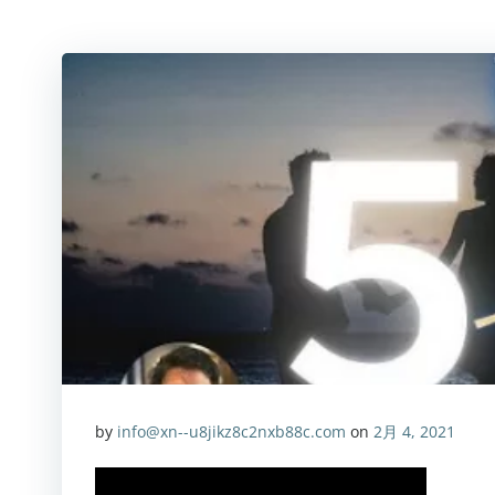
by
info@xn--u8jikz8c2nxb88c.com
on
2月 4, 2021