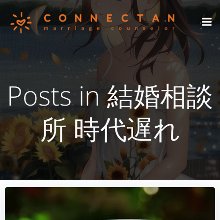
コ
ン
テ
ン
ツ
へ
ス
Posts in 結婚相談
キ
ッ
プ
所 時代遅れ