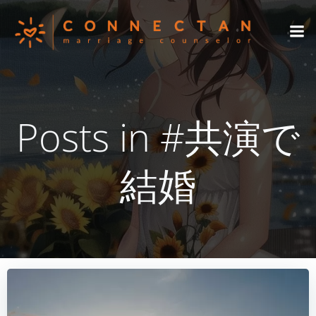
コ
ン
テ
ン
ツ
へ
ス
Posts in #共演で
キ
ッ
プ
結婚