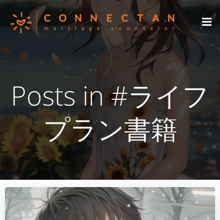
コ
ン
テ
ン
ツ
へ
ス
Posts in #ライフ
キ
ッ
プ
プラン書籍