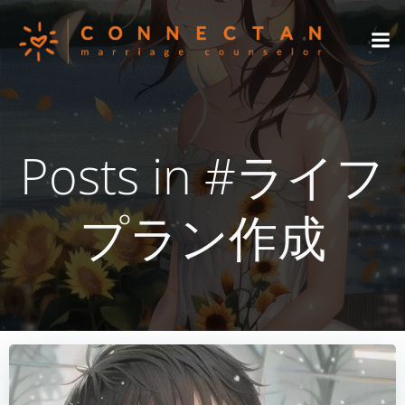
コ
ン
テ
ン
ツ
へ
ス
Posts in #ライフ
キ
ッ
プ
プラン作成